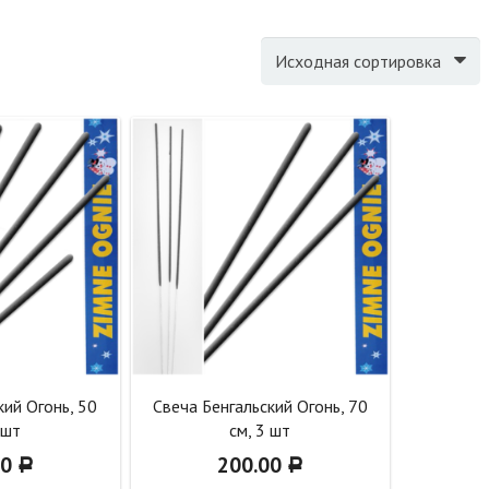
кий Огонь, 50
Свеча Бенгальский Огонь, 70
 шт
см, 3 шт
00
200.00
Р
Р