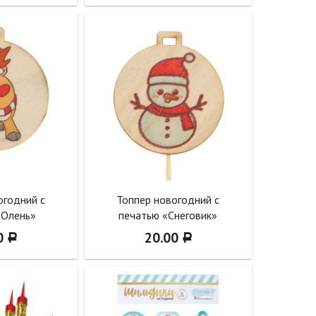
огодний с
Топпер новогодний с
«Олень»
печатью «Снеговик»
0
20.00
Р
Р