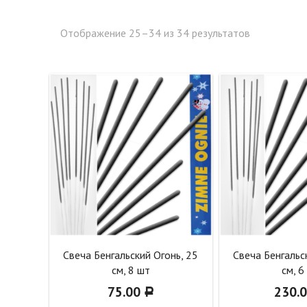
Отображение 25–34 из 34 результатов
Свеча Бенгальский Огонь, 25
Свеча Бенгальс
см, 8 шт
см, 6
75.00
230.
Р