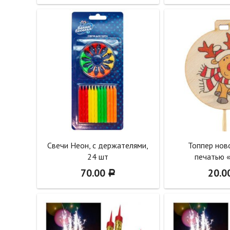
Свечи Неон, с держателями,
Топпер нов
24 шт
печатью 
70.00
20.0
Р