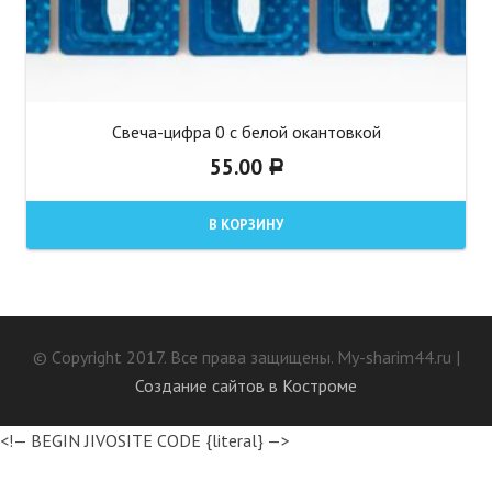
Свеча-цифра 0 с белой окантовкой
55.00
Р
В КОРЗИНУ
© Сopyright 2017. Все права защищены. My-sharim44.ru |
Создание сайтов в Костроме
<!— BEGIN JIVOSITE CODE {literal} —>