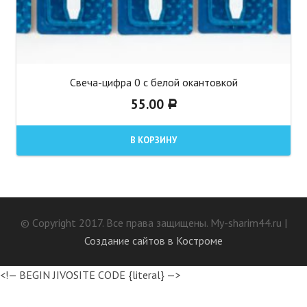
Свеча-цифра 0 с белой окантовкой
55.00
Р
В КОРЗИНУ
© Сopyright 2017. Все права защищены. My-sharim44.ru |
Создание сайтов в Костроме
<!— BEGIN JIVOSITE CODE {literal} —>