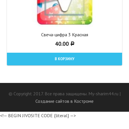
Свеча-цифра 3 Красная
40.00
Р
В КОРЗИНУ
© Сopyright 2017. Все права защищены. My-sharim44.ru |
Создание сайтов в Костроме
<!— BEGIN JIVOSITE CODE {literal} —>